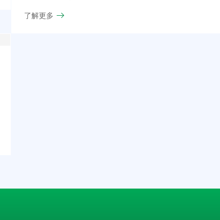
件，它可完成多种田间作业，如中耕、追肥、培土和
了解更多
起垄。